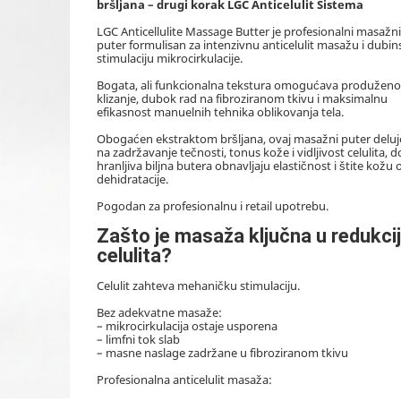
bršljana – drugi korak LGC Anticelulit Sistema
LGC Anticellulite Massage Butter je profesionalni masažni
puter formulisan za intenzivnu anticelulit masažu i dubin
stimulaciju mikrocirkulacije.
Bogata, ali funkcionalna tekstura omogućava produženo
klizanje, dubok rad na fibroziranom tkivu i maksimalnu
efikasnost manuelnih tehnika oblikovanja tela.
Obogaćen ekstraktom bršljana, ovaj masažni puter deluj
na zadržavanje tečnosti, tonus kože i vidljivost celulita, d
hranljiva biljna butera obnavljaju elastičnost i štite kožu 
dehidratacije.
Pogodan za profesionalnu i retail upotrebu.
Zašto je masaža ključna u redukcij
celulita?
Celulit zahteva mehaničku stimulaciju.
Bez adekvatne masaže:
– mikrocirkulacija ostaje usporena
– limfni tok slab
– masne naslage zadržane u fibroziranom tkivu
Profesionalna anticelulit masaža: