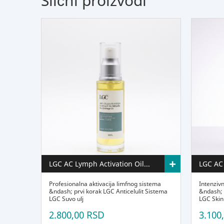
Slični proizvodi
+
LGC AC Lymph Activation Oil 50 ml
Profesionalna aktivacija limfnog sistema
Intenziv
&ndash; prvi korak LGC Anticelulit Sistema
&ndash; 
LGC Suvo ulj
LGC Skin
2.800,00 RSD
3.100