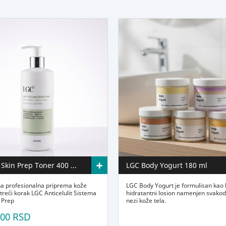
+
LGC AC Skin Prep Toner 400 ml
LGC Body Yogurt 180 ml
na profesionalna priprema kože
LGC Body Yogurt je formulisan kao 
treći korak LGC Anticelulit Sistema
hidratantni losion namenjen svako
 Prep
nezi kože tela.
,00 RSD