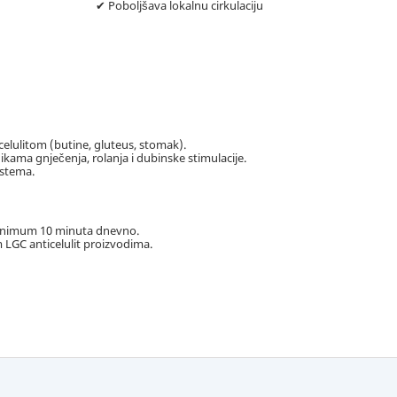
✔ Poboljšava lokalnu cirkulaciju
celulitom (butine, gluteus, stomak).
ikama gnječenja, rolanja i dubinske stimulacije.
istema.
minimum 10 minuta dnevno.
m LGC anticelulit proizvodima.