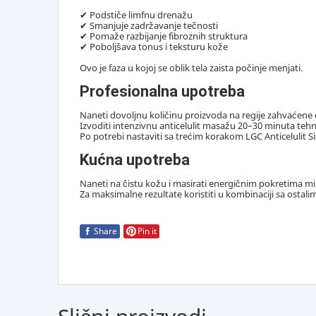
✔ Podstiče limfnu drenažu
✔ Smanjuje zadržavanje tečnosti
✔ Pomaže razbijanje fibroznih struktura
✔ Poboljšava tonus i teksturu kože
Ovo je faza u kojoj se oblik tela zaista počinje menjati.
Profesionalna upotreba
Naneti dovoljnu količinu proizvoda na regije zahvaćene 
Izvoditi intenzivnu anticelulit masažu 20–30 minuta tehn
Po potrebi nastaviti sa trećim korakom LGC Anticelulit S
Kućna upotreba
Naneti na čistu kožu i masirati energičnim pokretima 
Za maksimalne rezultate koristiti u kombinaciji sa ostali
Share
Pin it