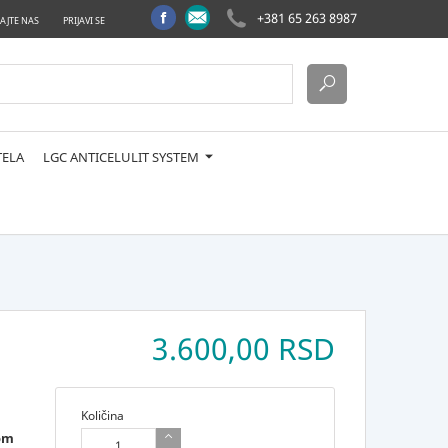
+381 65 263 8987
AJTE NAS
PRIJAVI SE
TELA
LGC ANTICELULIT SYSTEM
3.600,00 RSD
Količina
tom