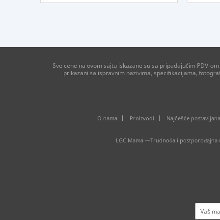
Sve cene na ovom sajtu iskazane su sa pripadajućim PDV-om ko
prikazani sa ispravnim nazivima, specifikacijama, fotogr
O nama
Proizvodi
Najčešće postavljana
LGC Mama —Trudnoća i postporođajna ne