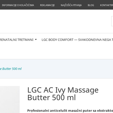
INFORMACIJE O KOLAČIĆIMA
REKLAMACIJE
NAJČEŠĆA PITANJA
BLOG
KONTAKTIR
RENATALNI TRETMANI
LGC BODY COMFORT — SVAKODNEVNA NEGA 
e Butter 500 ml
LGC AC Ivy Massage
Butter 500 ml
Profesionalni anticelulit masažni puter sa ekstrak