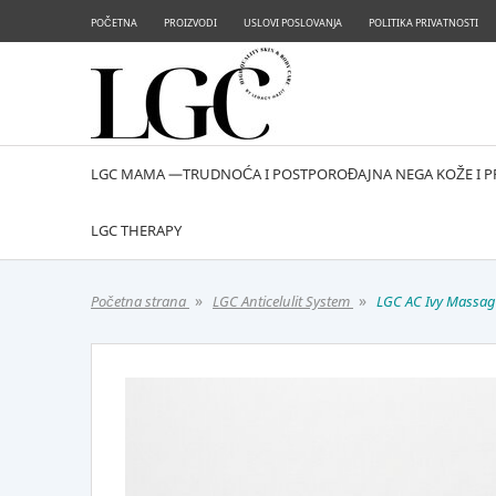
POČETNA
PROIZVODI
USLOVI POSLOVANJA
POLITIKA PRIVATNOSTI
LGC MAMA —TRUDNOĆA I POSTPOROĐAJNA NEGA KOŽE I P
LGC THERAPY
»
»
Početna strana
LGC Anticelulit System
LGC AC Ivy Massag