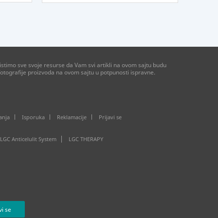
stimo sve svoje resurse da Vam svi artikli na ovom sajtu budu
otografije proizvoda na ovom sajtu u potpunosti ispravne.
anja
Isporuka
Reklamacije
Prijavi se
LGC Anticelulit System
LGC THERAPY
vi se