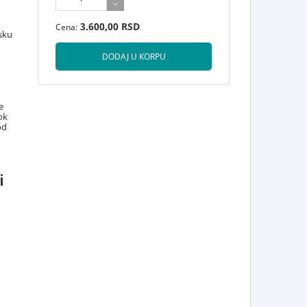
3.600,00 RSD
Cena:
sku
e
ok
od
i