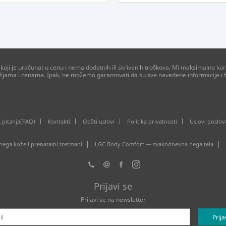
ji je uračunat u cenu i nema dodatnih ili skrivenih troškova. Mi maksimalno kori
afijama i cenama. Ipak, ne možemo garantovati da su sve navedene informacije i f
 pitanja(FAQ)
Kontakti
Opšti uslovi
Politika privatnosti
Uslovi poslov
ga kože i prenatalni tretmani
LGC Body Comfort — svakodnevna nega tela
Prijavi se
Prijavi se na newsletter
Prija