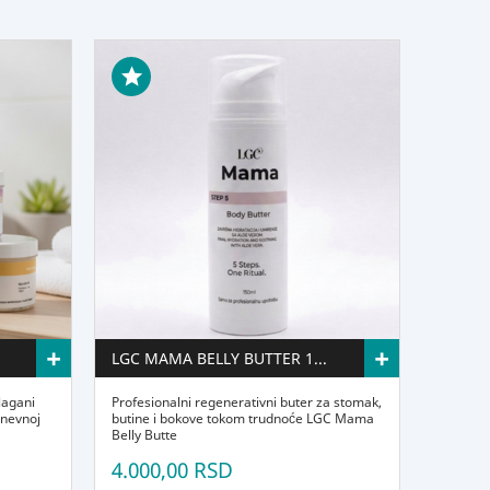
+
+
LGC MAMA BELLY BUTTER 150ml
lagani
Profesionalni regenerativni buter za stomak,
dnevnoj
butine i bokove tokom trudnoće LGC Mama
Belly Butte
4.000,00 RSD